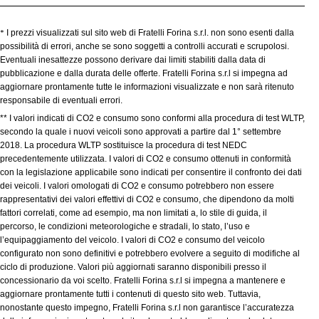
*
I prezzi visualizzati sul sito web di Fratelli Forina s.r.l. non sono esenti dalla
possibilità di errori, anche se sono soggetti a controlli accurati e scrupolosi.
Eventuali inesattezze possono derivare dai limiti stabiliti dalla data di
pubblicazione e dalla durata delle offerte. Fratelli Forina s.r.l si impegna ad
aggiornare prontamente tutte le informazioni visualizzate e non sarà ritenuto
responsabile di eventuali errori.
** I valori indicati di CO2 e consumo sono conformi alla procedura di test WLTP,
secondo la quale i nuovi veicoli sono approvati a partire dal 1° settembre
2018. La procedura WLTP sostituisce la procedura di test NEDC
precedentemente utilizzata. I valori di CO2 e consumo ottenuti in conformità
con la legislazione applicabile sono indicati per consentire il confronto dei dati
dei veicoli. I valori omologati di CO2 e consumo potrebbero non essere
rappresentativi dei valori effettivi di CO2 e consumo, che dipendono da molti
fattori correlati, come ad esempio, ma non limitati a, lo stile di guida, il
percorso, le condizioni meteorologiche e stradali, lo stato, l’uso e
l’equipaggiamento del veicolo. I valori di CO2 e consumo del veicolo
configurato non sono definitivi e potrebbero evolvere a seguito di modifiche al
ciclo di produzione. Valori più aggiornati saranno disponibili presso il
concessionario da voi scelto. Fratelli Forina s.r.l si impegna a mantenere e
aggiornare prontamente tutti i contenuti di questo sito web. Tuttavia,
nonostante questo impegno, Fratelli Forina s.r.l non garantisce l’accuratezza