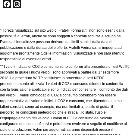
*
I prezzi visualizzati sul sito web di Fratelli Forina s.r.l. non sono esenti dalla
possibilità di errori, anche se sono soggetti a controlli accurati e scrupolosi.
Eventuali inesattezze possono derivare dai limiti stabiliti dalla data di
pubblicazione e dalla durata delle offerte. Fratelli Forina s.r.l si impegna ad
aggiornare prontamente tutte le informazioni visualizzate e non sarà ritenuto
responsabile di eventuali errori.
** I valori indicati di CO2 e consumo sono conformi alla procedura di test WLTP,
secondo la quale i nuovi veicoli sono approvati a partire dal 1° settembre
2018. La procedura WLTP sostituisce la procedura di test NEDC
precedentemente utilizzata. I valori di CO2 e consumo ottenuti in conformità
con la legislazione applicabile sono indicati per consentire il confronto dei dati
dei veicoli. I valori omologati di CO2 e consumo potrebbero non essere
rappresentativi dei valori effettivi di CO2 e consumo, che dipendono da molti
fattori correlati, come ad esempio, ma non limitati a, lo stile di guida, il
percorso, le condizioni meteorologiche e stradali, lo stato, l’uso e
l’equipaggiamento del veicolo. I valori di CO2 e consumo del veicolo
configurato non sono definitivi e potrebbero evolvere a seguito di modifiche al
ciclo di produzione. Valori più aggiornati saranno disponibili presso il