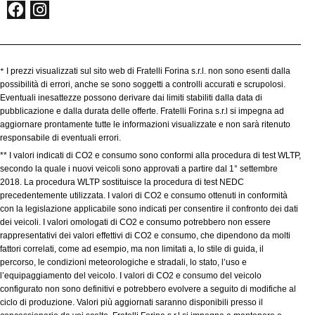
*
I prezzi visualizzati sul sito web di Fratelli Forina s.r.l. non sono esenti dalla
possibilità di errori, anche se sono soggetti a controlli accurati e scrupolosi.
Eventuali inesattezze possono derivare dai limiti stabiliti dalla data di
pubblicazione e dalla durata delle offerte. Fratelli Forina s.r.l si impegna ad
aggiornare prontamente tutte le informazioni visualizzate e non sarà ritenuto
responsabile di eventuali errori.
** I valori indicati di CO2 e consumo sono conformi alla procedura di test WLTP,
secondo la quale i nuovi veicoli sono approvati a partire dal 1° settembre
2018. La procedura WLTP sostituisce la procedura di test NEDC
precedentemente utilizzata. I valori di CO2 e consumo ottenuti in conformità
con la legislazione applicabile sono indicati per consentire il confronto dei dati
dei veicoli. I valori omologati di CO2 e consumo potrebbero non essere
rappresentativi dei valori effettivi di CO2 e consumo, che dipendono da molti
fattori correlati, come ad esempio, ma non limitati a, lo stile di guida, il
percorso, le condizioni meteorologiche e stradali, lo stato, l’uso e
l’equipaggiamento del veicolo. I valori di CO2 e consumo del veicolo
configurato non sono definitivi e potrebbero evolvere a seguito di modifiche al
ciclo di produzione. Valori più aggiornati saranno disponibili presso il