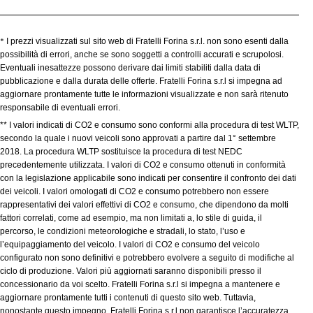
*
I prezzi visualizzati sul sito web di Fratelli Forina s.r.l. non sono esenti dalla
possibilità di errori, anche se sono soggetti a controlli accurati e scrupolosi.
Eventuali inesattezze possono derivare dai limiti stabiliti dalla data di
pubblicazione e dalla durata delle offerte. Fratelli Forina s.r.l si impegna ad
aggiornare prontamente tutte le informazioni visualizzate e non sarà ritenuto
responsabile di eventuali errori.
** I valori indicati di CO2 e consumo sono conformi alla procedura di test WLTP,
secondo la quale i nuovi veicoli sono approvati a partire dal 1° settembre
2018. La procedura WLTP sostituisce la procedura di test NEDC
precedentemente utilizzata. I valori di CO2 e consumo ottenuti in conformità
con la legislazione applicabile sono indicati per consentire il confronto dei dati
dei veicoli. I valori omologati di CO2 e consumo potrebbero non essere
rappresentativi dei valori effettivi di CO2 e consumo, che dipendono da molti
fattori correlati, come ad esempio, ma non limitati a, lo stile di guida, il
percorso, le condizioni meteorologiche e stradali, lo stato, l’uso e
l’equipaggiamento del veicolo. I valori di CO2 e consumo del veicolo
configurato non sono definitivi e potrebbero evolvere a seguito di modifiche al
ciclo di produzione. Valori più aggiornati saranno disponibili presso il
concessionario da voi scelto. Fratelli Forina s.r.l si impegna a mantenere e
aggiornare prontamente tutti i contenuti di questo sito web. Tuttavia,
nonostante questo impegno, Fratelli Forina s.r.l non garantisce l’accuratezza