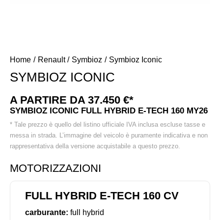
Home
Renault
Symbioz
Symbioz Iconic
SYMBIOZ ICONIC
A PARTIRE DA 37.450 €*
SYMBIOZ ICONIC FULL HYBRID E-TECH 160 MY26
* Tale prezzo è quello del listino ufficiale IVA inclusa escluse tasse e
messa in strada. L’immagine del veicolo è puramente indicativa e non
rappresentativa della versione acquistabile a questo prezzo.
MOTORIZZAZIONI
FULL HYBRID E-TECH 160 CV
carburante:
full hybrid