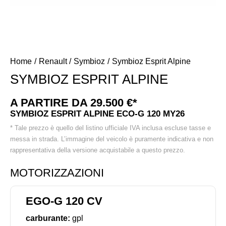
Home
Renault
Symbioz
Symbioz Esprit Alpine
SYMBIOZ ESPRIT ALPINE
A PARTIRE DA 29.500 €*
SYMBIOZ ESPRIT ALPINE ECO-G 120 MY26
* Tale prezzo è quello del listino ufficiale IVA inclusa escluse tasse e
messa in strada. L’immagine del veicolo è puramente indicativa e non
rappresentativa della versione acquistabile a questo prezzo.
MOTORIZZAZIONI
EGO-G 120 CV
carburante:
gpl