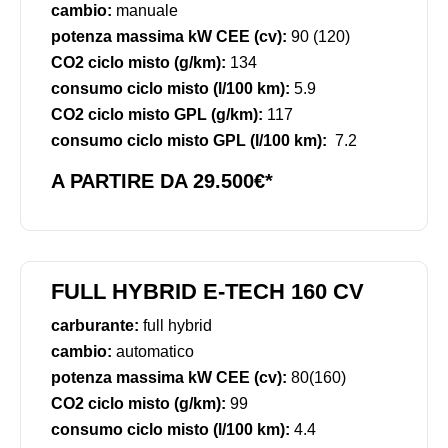
cambio:
manuale
potenza massima kW CEE (cv):
90 (120)
CO2 ciclo misto (g/km):
134
consumo ciclo misto (l/100 km):
5.9
CO2 ciclo misto GPL (g/km):
117
consumo ciclo misto GPL (l/100 km):
7.2
A PARTIRE DA 29.500€*
FULL HYBRID E-TECH 160 CV
carburante:
full hybrid
cambio:
automatico
potenza massima kW CEE (cv):
80(160)
CO2 ciclo misto (g/km):
99
consumo ciclo misto (l/100 km):
4.4