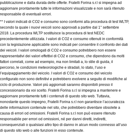
pubblicazione e dalla durata delle offerte. Fratelli Forina s.r.l si impegna ad
aggiornare prontamente tutte le informazioni visualizzate e non sarà ritenuto
responsabile di eventuali errori.
** I valori indicati di CO2 e consumo sono conformi alla procedura di test WLTP,
secondo la quale i nuovi veicoli sono approvati a partire dal 1° settembre
2018. La procedura WLTP sostituisce la procedura di test NEDC
precedentemente utilizzata. I valori di CO2 e consumo ottenuti in conformità
con la legislazione applicabile sono indicati per consentire il confronto dei dati
dei veicoli. I valori omologati di CO2 e consumo potrebbero non essere
rappresentativi dei valori effettivi di CO2 e consumo, che dipendono da molti
fattori correlati, come ad esempio, ma non limitati a, lo stile di guida, il
percorso, le condizioni meteorologiche e stradali, lo stato, l’uso e
l’equipaggiamento del veicolo. I valori di CO2 e consumo del veicolo
configurato non sono definitivi e potrebbero evolvere a seguito di modifiche al
ciclo di produzione. Valori più aggiornati saranno disponibili presso il
concessionario da voi scelto. Fratelli Forina s.r.l si impegna a mantenere e
aggiornare prontamente tutti i contenuti di questo sito web. Tuttavia,
nonostante questo impegno, Fratelli Forina s.r.l non garantisce l’accuratezza
delle informazioni contenute nel sito, che potrebbero diventare obsolete a
causa di errori od omissioni. Fratelli Forina s.r.l non può essere ritenuto
responsabile per errori od omissioni, né per danni diretti, indiretti,
consequenziali o qualsiasi altro tipo di danno in alcun modo connesso all’uso
di questo sito web o alle funzioni in esso contenute.