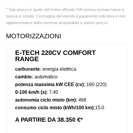
* Tale prezzo è quello del listino ufficiale IVA inclusa escluse tasse e
messa in strada. L’immagine del veicolo è puramente indicativa e non
rappresentativa della versione acquistabile a questo prezzo.
MOTORIZZAZIONI
E-TECH 220CV COMFORT
RANGE
carburante:
energia elettrica
cambio:
automatico
potenza massima kW CEE (cv):
160 (220)
0-100 km/h (s):
7,40
autonomia ciclo misto (km):
468
consumo ciclo misto (kWh/100 km):
15.0
A PARTIRE DA 38.350 €*