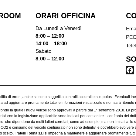
ROOM​
ORARI OFFICINA
CO
Da Lunedì a Venerdì
Ema
8:00 – 12:00
PEC
14:00 – 18:00
Tele
Sabato
SO
8:00 – 12:00
ibilità di errori, anche se sono soggetti a controlli accurati e scrupolosi. Eventuali in
egna ad aggiornare prontamente tutte le informazioni visualizzate e non sarà ritenuto 
condo la quale i nuovi veicoli sono approvati a partire dal 1° settembre 2018. La p
à con la legislazione applicabile sono indicati per consentire il confronto dei dati 
 che dipendono da molti fattori correlati, come ad esempio, ma non limitati a, lo sti
 di CO2 e consumo del veicolo configurato non sono definitivi e potrebbero evolvere a
 scelto. Fratelli Forina s.r.l si impegna a mantenere e aggiornare prontamente tutti 