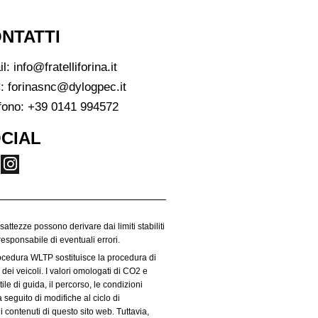
NTATTI
il:
info@fratelliforina.it
:
forinasnc@dylogpec.it
fono:
+39 0141 994572
CIAL
esattezze possono derivare dai limiti stabiliti
responsabile di eventuali errori.
rocedura WLTP sostituisce la procedura di
dei veicoli. I valori omologati di CO2 e
le di guida, il percorso, le condizioni
 seguito di modifiche al ciclo di
i contenuti di questo sito web. Tuttavia,