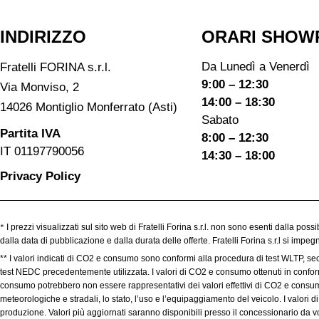
INDIRIZZO
ORARI SHOW
Da Lunedì a Venerdì
Fratelli FORINA s.r.l.
9:00 – 12:30
Via Monviso, 2
14:00 – 18:30
14026 Montiglio Monferrato (Asti)
Sabato
Partita IVA
8:00 – 12:30
IT 01197790056
14:30 – 18:00
Privacy Policy
*
I prezzi visualizzati sul sito web di Fratelli Forina s.r.l. non sono esenti dalla poss
dalla data di pubblicazione e dalla durata delle offerte. Fratelli Forina s.r.l si imp
** I valori indicati di CO2 e consumo sono conformi alla procedura di test WLTP, se
test NEDC precedentemente utilizzata. I valori di CO2 e consumo ottenuti in conformit
consumo potrebbero non essere rappresentativi dei valori effettivi di CO2 e consumo,
meteorologiche e stradali, lo stato, l’uso e l’equipaggiamento del veicolo. I valori
produzione. Valori più aggiornati saranno disponibili presso il concessionario da voi