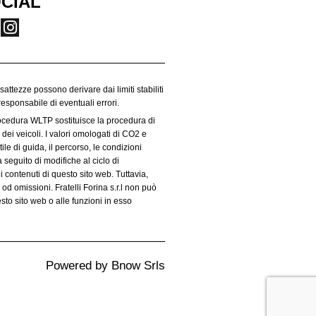
CIAL
esattezze possono derivare dai limiti stabiliti
responsabile di eventuali errori.
rocedura WLTP sostituisce la procedura di
dei veicoli. I valori omologati di CO2 e
le di guida, il percorso, le condizioni
 seguito di modifiche al ciclo di
i contenuti di questo sito web. Tuttavia,
od omissioni. Fratelli Forina s.r.l non può
sto sito web o alle funzioni in esso
Powered by
Bnow Srls