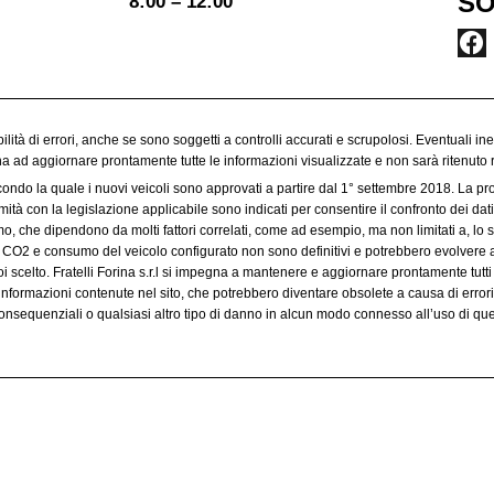
SO
8:00 – 12:00
ibilità di errori, anche se sono soggetti a controlli accurati e scrupolosi. Eventuali in
egna ad aggiornare prontamente tutte le informazioni visualizzate e non sarà ritenuto 
condo la quale i nuovi veicoli sono approvati a partire dal 1° settembre 2018. La p
à con la legislazione applicabile sono indicati per consentire il confronto dei dati 
 che dipendono da molti fattori correlati, come ad esempio, ma non limitati a, lo sti
 di CO2 e consumo del veicolo configurato non sono definitivi e potrebbero evolvere a
 scelto. Fratelli Forina s.r.l si impegna a mantenere e aggiornare prontamente tutti 
informazioni contenute nel sito, che potrebbero diventare obsolete a causa di errori 
, consequenziali o qualsiasi altro tipo di danno in alcun modo connesso all’uso di que