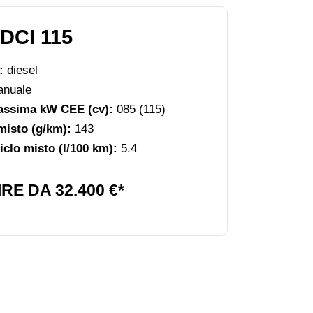
DCI 115
e:
diesel
nuale
assima kW CEE (cv):
085 (115)
misto (g/km):
143
clo misto (l/100 km):
5.4
RE DA 32.400 €*