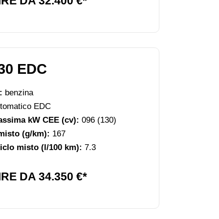
RE DA 32.400 €*
30 EDC
e:
benzina
tomatico EDC
assima kW CEE (cv):
096 (130)
misto (g/km):
167
clo misto (l/100 km):
7.3
RE DA 34.350 €*