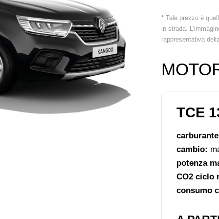
* Tale prezzo è quel
in strada. L’immagin
rappresentativa dell
MOTOR
TCE 1
carburant
cambio:
ma
potenza m
CO2 ciclo 
consumo ci