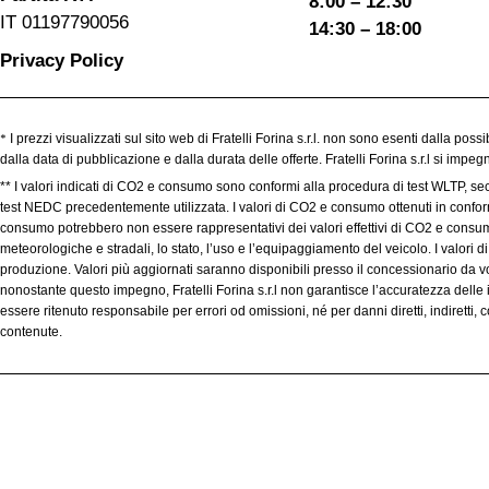
8:00 – 12:30
IT 01197790056
14:30 – 18:00
Privacy Policy
*
I prezzi visualizzati sul sito web di Fratelli Forina s.r.l. non sono esenti dalla poss
dalla data di pubblicazione e dalla durata delle offerte. Fratelli Forina s.r.l si imp
** I valori indicati di CO2 e consumo sono conformi alla procedura di test WLTP, se
test NEDC precedentemente utilizzata. I valori di CO2 e consumo ottenuti in conformit
consumo potrebbero non essere rappresentativi dei valori effettivi di CO2 e consumo,
meteorologiche e stradali, lo stato, l’uso e l’equipaggiamento del veicolo. I valori
produzione. Valori più aggiornati saranno disponibili presso il concessionario da voi
nonostante questo impegno, Fratelli Forina s.r.l non garantisce l’accuratezza delle 
essere ritenuto responsabile per errori od omissioni, né per danni diretti, indiretti
contenute.