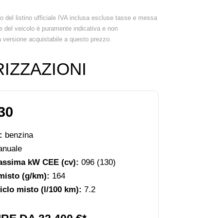
lo del listino ufficiale IVA inclusa escluse tasse e messa
e del veicolo è puramente indicativa e non
a versione acquistabile a questo prezzo.
IZZAZIONI
30
e:
benzina
nuale
assima kW CEE (cv):
096 (130)
misto (g/km):
164
clo misto (l/100 km):
7.2