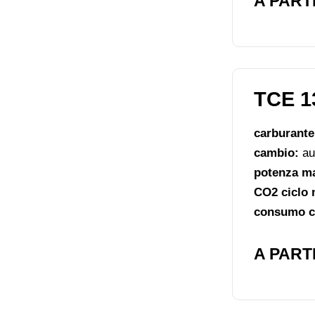
A PARTI
TCE 1
carburant
cambio:
au
potenza m
CO2 ciclo 
consumo ci
A PARTI