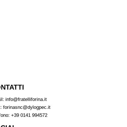
NTATTI
il:
info@fratelliforina.it
:
forinasnc@dylogpec.it
fono:
+39 0141 994572