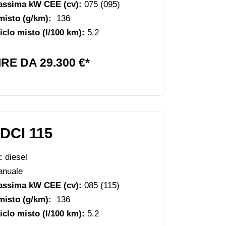
assima kW CEE (cv):
075 (095)
misto (g/km):
136
clo misto (l/100 km):
5.2
RE DA 29.300 €*
DCI 115
e:
diesel
nuale
assima kW CEE (cv):
085 (115)
misto (g/km):
136
clo misto (l/100 km):
5.2