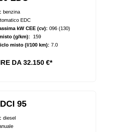
e:
benzina
tomatico EDC
assima kW CEE (cv):
096 (130)
misto (g/km):
159
clo misto (l/100 km):
7.0
RE DA 32.150 €*
DCI 95
:
diesel
nuale