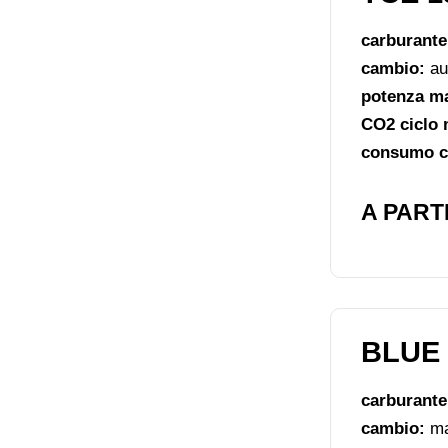
carburant
cambio:
au
potenza m
CO2 ciclo 
consumo ci
A PARTI
BLUE 
carburante
cambio:
ma