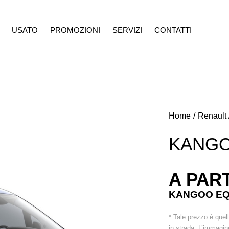
USATO
PROMOZIONI
SERVIZI
CONTATTI
ROMOZIONI
SERVIZI
CONTATTI
Home
Renault
KANGO
A PART
KANGOO EQU
* Tale prezzo è quel
in strada. L’immagin