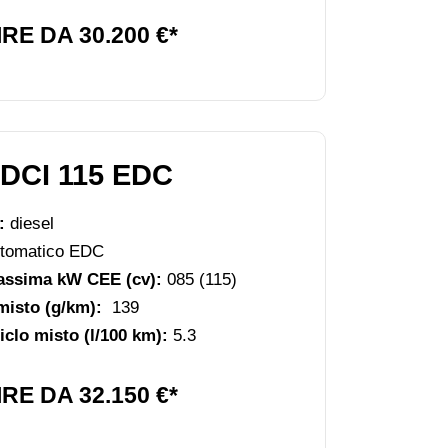
RE DA 30.200 €*
DCI 115 EDC
e:
diesel
tomatico EDC
assima kW CEE (cv):
085 (115)
misto (g/km):
139
clo misto (l/100 km):
5.3
RE DA 32.150 €*