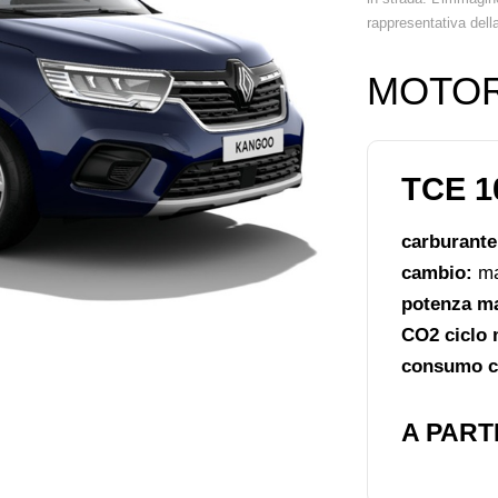
rappresentativa dell
MOTOR
TCE 1
carburant
cambio:
ma
potenza m
CO2 ciclo 
consumo ci
A PARTI