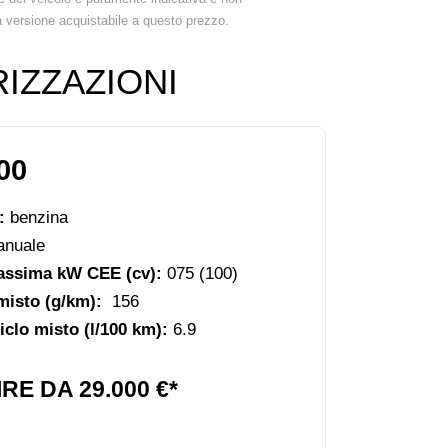
a versione acquistabile a questo prezzo.
IZZAZIONI
00
e:
benzina
nuale
assima kW CEE (cv):
075 (100)
misto (g/km):
156
clo misto (l/100 km):
6.9
RE DA 29.000 €*