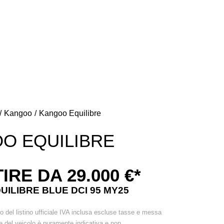
+39 0141 99 45 72
+39 0141 99 45 72
Kangoo
Kangoo Equilibre
O EQUILIBRE
IRE DA 29.000 €*
ILIBRE BLUE DCI 95 MY25
lo del listino ufficiale IVA inclusa escluse tasse e messa
e del veicolo è puramente indicativa e non