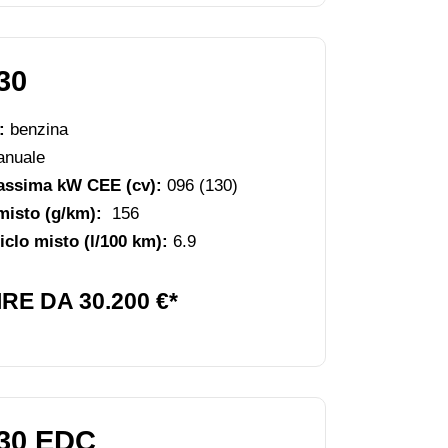
30
e:
benzina
nuale
assima kW CEE (cv):
096 (130)
misto (g/km):
156
clo misto (l/100 km):
6.9
RE DA 30.200 €*
30 EDC