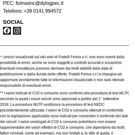
PEC:
forinasnc@dylogpec.it
Telefono:
+39 0141 994572
SOCIAL
*
I prezzi visualizzati sul sito web di Fratelli Forina s.r.l. non sono esenti dalla
possibilità di errori, anche se sono soggetti a controlli accurati e scrupolosi.
Eventuali inesattezze possono derivare dai limiti stabiliti dalla data di
pubblicazione e dalla durata delle offerte. Fratelli Forina s.r.l si impegna ad
aggiornare prontamente tutte le informazioni visualizzate e non sarà ritenuto
responsabile di eventuali errori.
** I valori indicati di CO2 e consumo sono conformi alla procedura di test WLTP,
secondo la quale i nuovi veicoli sono approvati a partire dal 1° settembre
2018. La procedura WLTP sostituisce la procedura di test NEDC
precedentemente utilizzata. I valori di CO2 e consumo ottenuti in conformità
con la legislazione applicabile sono indicati per consentire il confronto dei dati
dei veicoli. I valori omologati di CO2 e consumo potrebbero non essere
rappresentativi dei valori effettivi di CO2 e consumo, che dipendono da molti
fattori correlati, come ad esempio, ma non limitati a, lo stile di guida, il