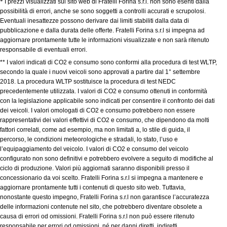
*
I prezzi visualizzati sul sito web di Fratelli Forina s.r.l. non sono esenti dalla
possibilità di errori, anche se sono soggetti a controlli accurati e scrupolosi.
Eventuali inesattezze possono derivare dai limiti stabiliti dalla data di
pubblicazione e dalla durata delle offerte. Fratelli Forina s.r.l si impegna ad
aggiornare prontamente tutte le informazioni visualizzate e non sarà ritenuto
responsabile di eventuali errori.
** I valori indicati di CO2 e consumo sono conformi alla procedura di test WLTP,
secondo la quale i nuovi veicoli sono approvati a partire dal 1° settembre
2018. La procedura WLTP sostituisce la procedura di test NEDC
precedentemente utilizzata. I valori di CO2 e consumo ottenuti in conformità
con la legislazione applicabile sono indicati per consentire il confronto dei dati
dei veicoli. I valori omologati di CO2 e consumo potrebbero non essere
rappresentativi dei valori effettivi di CO2 e consumo, che dipendono da molti
fattori correlati, come ad esempio, ma non limitati a, lo stile di guida, il
percorso, le condizioni meteorologiche e stradali, lo stato, l’uso e
l’equipaggiamento del veicolo. I valori di CO2 e consumo del veicolo
configurato non sono definitivi e potrebbero evolvere a seguito di modifiche al
ciclo di produzione. Valori più aggiornati saranno disponibili presso il
concessionario da voi scelto. Fratelli Forina s.r.l si impegna a mantenere e
aggiornare prontamente tutti i contenuti di questo sito web. Tuttavia,
nonostante questo impegno, Fratelli Forina s.r.l non garantisce l’accuratezza
delle informazioni contenute nel sito, che potrebbero diventare obsolete a
causa di errori od omissioni. Fratelli Forina s.r.l non può essere ritenuto
responsabile per errori od omissioni, né per danni diretti, indiretti,