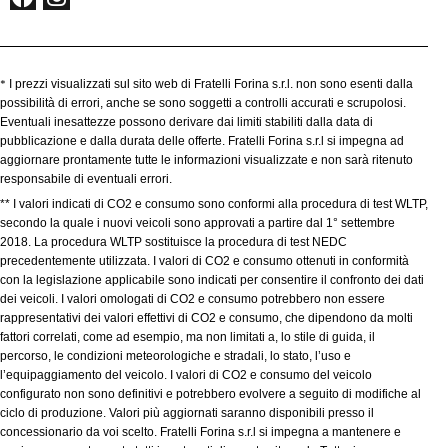
*
I prezzi visualizzati sul sito web di Fratelli Forina s.r.l. non sono esenti dalla
possibilità di errori, anche se sono soggetti a controlli accurati e scrupolosi.
Eventuali inesattezze possono derivare dai limiti stabiliti dalla data di
pubblicazione e dalla durata delle offerte. Fratelli Forina s.r.l si impegna ad
aggiornare prontamente tutte le informazioni visualizzate e non sarà ritenuto
responsabile di eventuali errori.
** I valori indicati di CO2 e consumo sono conformi alla procedura di test WLTP,
secondo la quale i nuovi veicoli sono approvati a partire dal 1° settembre
2018. La procedura WLTP sostituisce la procedura di test NEDC
precedentemente utilizzata. I valori di CO2 e consumo ottenuti in conformità
con la legislazione applicabile sono indicati per consentire il confronto dei dati
dei veicoli. I valori omologati di CO2 e consumo potrebbero non essere
rappresentativi dei valori effettivi di CO2 e consumo, che dipendono da molti
fattori correlati, come ad esempio, ma non limitati a, lo stile di guida, il
percorso, le condizioni meteorologiche e stradali, lo stato, l’uso e
l’equipaggiamento del veicolo. I valori di CO2 e consumo del veicolo
configurato non sono definitivi e potrebbero evolvere a seguito di modifiche al
ciclo di produzione. Valori più aggiornati saranno disponibili presso il
concessionario da voi scelto. Fratelli Forina s.r.l si impegna a mantenere e