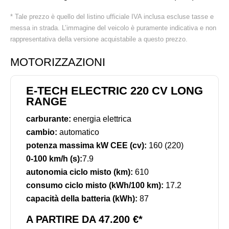
* Tale prezzo è quello del listino ufficiale IVA inclusa escluse tasse e
messa in strada. L’immagine del veicolo è puramente indicativa e non
rappresentativa della versione acquistabile a questo prezzo.
MOTORIZZAZIONI
E-TECH ELECTRIC 220 CV LONG
RANGE
carburante:
energia elettrica
cambio:
automatico
potenza massima kW CEE (cv):
160 (220)
0-100 km/h (s):
7.9
autonomia ciclo misto (km):
610
consumo ciclo misto (kWh/100 km):
17.2
capacità della batteria (kWh):
87
A PARTIRE DA 47.200 €*