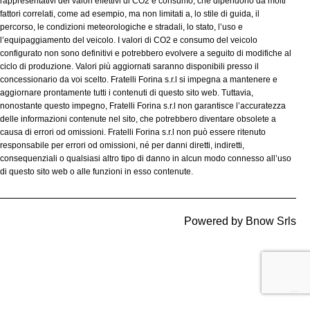
rappresentativi dei valori effettivi di CO2 e consumo, che dipendono da molti
fattori correlati, come ad esempio, ma non limitati a, lo stile di guida, il
percorso, le condizioni meteorologiche e stradali, lo stato, l’uso e
l’equipaggiamento del veicolo. I valori di CO2 e consumo del veicolo
configurato non sono definitivi e potrebbero evolvere a seguito di modifiche al
ciclo di produzione. Valori più aggiornati saranno disponibili presso il
concessionario da voi scelto. Fratelli Forina s.r.l si impegna a mantenere e
aggiornare prontamente tutti i contenuti di questo sito web. Tuttavia,
nonostante questo impegno, Fratelli Forina s.r.l non garantisce l’accuratezza
delle informazioni contenute nel sito, che potrebbero diventare obsolete a
causa di errori od omissioni. Fratelli Forina s.r.l non può essere ritenuto
responsabile per errori od omissioni, né per danni diretti, indiretti,
consequenziali o qualsiasi altro tipo di danno in alcun modo connesso all’uso
di questo sito web o alle funzioni in esso contenute.
Powered by
Bnow Srls