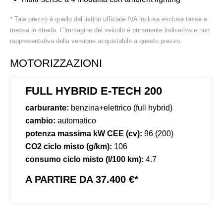
* Tale prezzo è quello del listino ufficiale IVA inclusa escluse tasse e
messa in strada. L’immagine del veicolo è puramente indicativa e non
rappresentativa della versione acquistabile a questo prezzo.
MOTORIZZAZIONI
FULL HYBRID E-TECH 200
carburante:
benzina+elettrico (full hybrid)
cambio:
automatico
potenza massima kW CEE (cv):
96 (200)
CO2 ciclo misto (g/km):
106
consumo ciclo misto (l/100 km):
4.7
A PARTIRE DA 37.400 €*