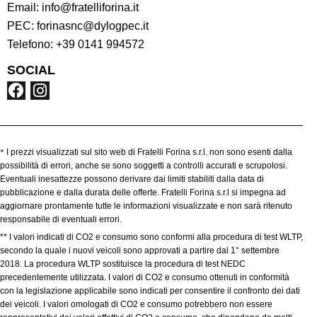
Email:
info@fratelliforina.it
PEC:
forinasnc@dylogpec.it
Telefono:
+39 0141 994572
SOCIAL
*
I prezzi visualizzati sul sito web di Fratelli Forina s.r.l. non sono esenti dalla
possibilità di errori, anche se sono soggetti a controlli accurati e scrupolosi.
Eventuali inesattezze possono derivare dai limiti stabiliti dalla data di
pubblicazione e dalla durata delle offerte. Fratelli Forina s.r.l si impegna ad
aggiornare prontamente tutte le informazioni visualizzate e non sarà ritenuto
responsabile di eventuali errori.
** I valori indicati di CO2 e consumo sono conformi alla procedura di test WLTP,
secondo la quale i nuovi veicoli sono approvati a partire dal 1° settembre
2018. La procedura WLTP sostituisce la procedura di test NEDC
precedentemente utilizzata. I valori di CO2 e consumo ottenuti in conformità
con la legislazione applicabile sono indicati per consentire il confronto dei dati
dei veicoli. I valori omologati di CO2 e consumo potrebbero non essere