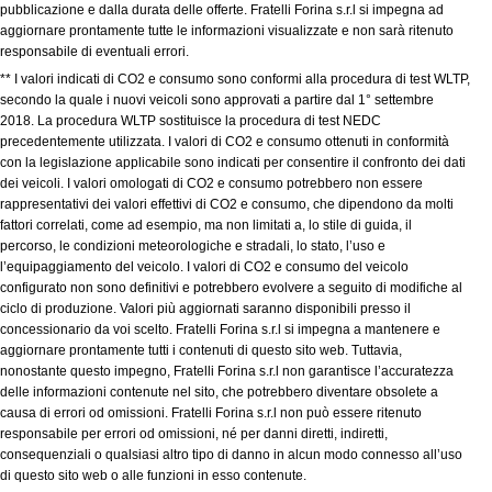
pubblicazione e dalla durata delle offerte. Fratelli Forina s.r.l si impegna ad
aggiornare prontamente tutte le informazioni visualizzate e non sarà ritenuto
responsabile di eventuali errori.
** I valori indicati di CO2 e consumo sono conformi alla procedura di test WLTP,
secondo la quale i nuovi veicoli sono approvati a partire dal 1° settembre
2018. La procedura WLTP sostituisce la procedura di test NEDC
precedentemente utilizzata. I valori di CO2 e consumo ottenuti in conformità
con la legislazione applicabile sono indicati per consentire il confronto dei dati
dei veicoli. I valori omologati di CO2 e consumo potrebbero non essere
rappresentativi dei valori effettivi di CO2 e consumo, che dipendono da molti
fattori correlati, come ad esempio, ma non limitati a, lo stile di guida, il
percorso, le condizioni meteorologiche e stradali, lo stato, l’uso e
l’equipaggiamento del veicolo. I valori di CO2 e consumo del veicolo
configurato non sono definitivi e potrebbero evolvere a seguito di modifiche al
ciclo di produzione. Valori più aggiornati saranno disponibili presso il
concessionario da voi scelto. Fratelli Forina s.r.l si impegna a mantenere e
aggiornare prontamente tutti i contenuti di questo sito web. Tuttavia,
nonostante questo impegno, Fratelli Forina s.r.l non garantisce l’accuratezza
delle informazioni contenute nel sito, che potrebbero diventare obsolete a
causa di errori od omissioni. Fratelli Forina s.r.l non può essere ritenuto
responsabile per errori od omissioni, né per danni diretti, indiretti,
consequenziali o qualsiasi altro tipo di danno in alcun modo connesso all’uso
di questo sito web o alle funzioni in esso contenute.