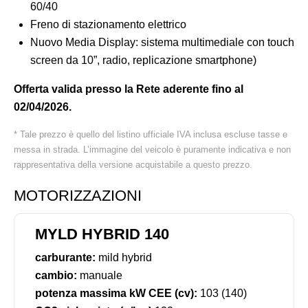
60/40
Freno di stazionamento elettrico
Nuovo Media Display: sistema multimediale con touch
screen da 10”, radio, replicazione smartphone)
Offerta valida presso la Rete aderente fino al
02/04/2026.
* Tale prezzo è quello del listino ufficiale IVA inclusa escluse tasse e
messa in strada. L’immagine del veicolo è puramente indicativa e non
rappresentativa della versione acquistabile a questo prezzo.
MOTORIZZAZIONI
MYLD HYBRID 140
carburante:
mild hybrid
cambio:
manuale
potenza massima kW CEE (cv):
103 (140)