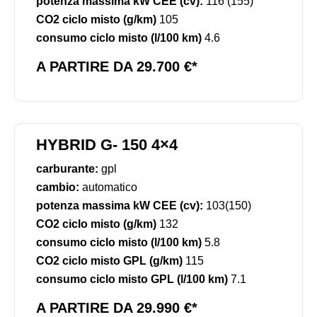
potenza massima kW CEE (cv):
116 (155)
CO2 ciclo misto (g/km)
105
consumo ciclo misto (l/100 km)
4.6
A PARTIRE DA 29.700 €*
HYBRID G- 150 4×4
carburante:
gpl
cambio:
automatico
potenza massima kW CEE (cv):
103(150)
CO2 ciclo misto (g/km)
132
consumo ciclo misto (l/100 km)
5.8
CO2 ciclo misto GPL (g/km)
115
consumo ciclo misto GPL (l/100 km)
7.1
A PARTIRE DA 29.990 €*