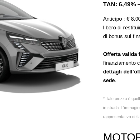
TAN: 6,49% 
Anticipo : € 8.0
libero di restitu
di bonus sul fi
Offerta valida 
finanziamento c
dettagli dell’o
sede.
* Tale prezzo è quel
in strada. L’immagin
rappresentativa dell
MOTOR