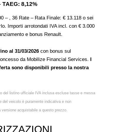
– TAEG: 8,12%
00 – , 36 Rate – Rata Finale: € 13.118 o sei
irlo. Importi arrotondati IVA incl. con € 3.000
nanziamento e bonus Renault.
fino al 31/03/2026
con bonus sul
oncesso da Mobilize Financial Services.
I
fferta sono disponibili presso la nostra
lo del listino ufficiale IVA inclusa escluse tasse e messa
e del veicolo è puramente indicativa e non
a versione acquistabile a questo prezzo.
IZZAZIONI