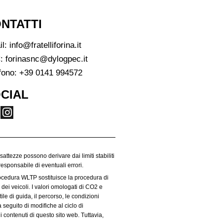
NTATTI
il:
info@fratelliforina.it
:
forinasnc@dylogpec.it
fono:
+39 0141 994572
CIAL
esattezze possono derivare dai limiti stabiliti
responsabile di eventuali errori.
rocedura WLTP sostituisce la procedura di
dei veicoli. I valori omologati di CO2 e
le di guida, il percorso, le condizioni
 seguito di modifiche al ciclo di
i contenuti di questo sito web. Tuttavia,