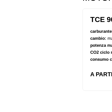
TCE 9
carburant
cambio:
ma
potenza m
CO2 ciclo 
consumo ci
A PARTI