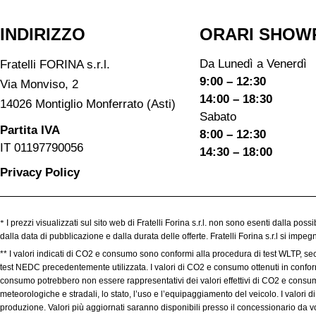
INDIRIZZO
ORARI SHOW
Da Lunedì a Venerdì
Fratelli FORINA s.r.l.
9:00 – 12:30
Via Monviso, 2
14:00 – 18:30
14026 Montiglio Monferrato (Asti)
Sabato
Partita IVA
8:00 – 12:30
IT 01197790056
14:30 – 18:00
Privacy Policy
*
I prezzi visualizzati sul sito web di Fratelli Forina s.r.l. non sono esenti dalla poss
dalla data di pubblicazione e dalla durata delle offerte. Fratelli Forina s.r.l si imp
** I valori indicati di CO2 e consumo sono conformi alla procedura di test WLTP, se
test NEDC precedentemente utilizzata. I valori di CO2 e consumo ottenuti in conformit
consumo potrebbero non essere rappresentativi dei valori effettivi di CO2 e consumo,
meteorologiche e stradali, lo stato, l’uso e l’equipaggiamento del veicolo. I valori
produzione. Valori più aggiornati saranno disponibili presso il concessionario da voi