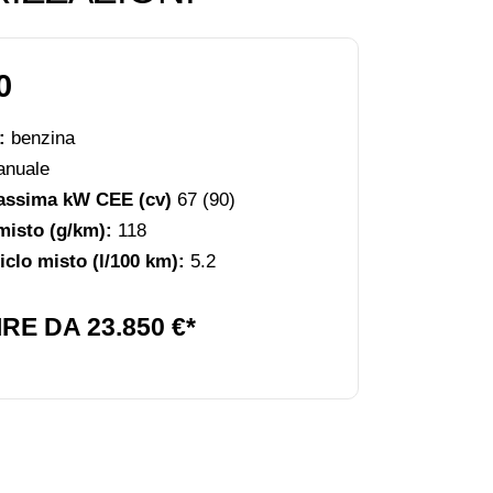
0
e:
benzina
nuale
assima kW CEE (cv)
67 (90)
misto (g/km):
118
clo misto (l/100 km):
5.2
RE DA 23.850 €*