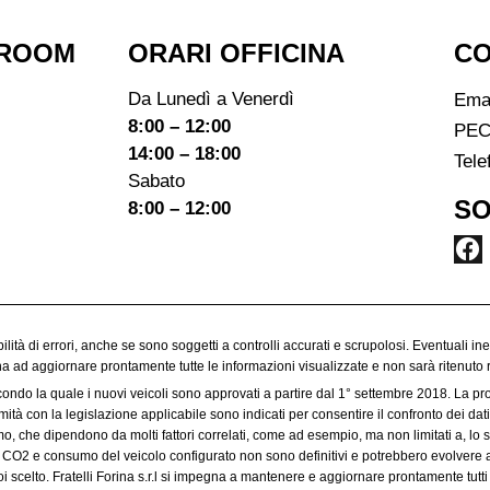
ROOM​
ORARI OFFICINA
CO
Da Lunedì a Venerdì
Ema
8:00 – 12:00
PEC
14:00 – 18:00
Tele
Sabato
SO
8:00 – 12:00
ibilità di errori, anche se sono soggetti a controlli accurati e scrupolosi. Eventuali in
egna ad aggiornare prontamente tutte le informazioni visualizzate e non sarà ritenuto 
condo la quale i nuovi veicoli sono approvati a partire dal 1° settembre 2018. La p
à con la legislazione applicabile sono indicati per consentire il confronto dei dati 
 che dipendono da molti fattori correlati, come ad esempio, ma non limitati a, lo sti
 di CO2 e consumo del veicolo configurato non sono definitivi e potrebbero evolvere a
 scelto. Fratelli Forina s.r.l si impegna a mantenere e aggiornare prontamente tutti 