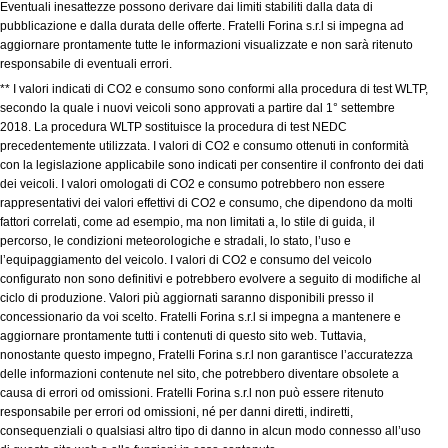
Eventuali inesattezze possono derivare dai limiti stabiliti dalla data di
pubblicazione e dalla durata delle offerte. Fratelli Forina s.r.l si impegna ad
aggiornare prontamente tutte le informazioni visualizzate e non sarà ritenuto
responsabile di eventuali errori.
** I valori indicati di CO2 e consumo sono conformi alla procedura di test WLTP,
secondo la quale i nuovi veicoli sono approvati a partire dal 1° settembre
2018. La procedura WLTP sostituisce la procedura di test NEDC
precedentemente utilizzata. I valori di CO2 e consumo ottenuti in conformità
con la legislazione applicabile sono indicati per consentire il confronto dei dati
dei veicoli. I valori omologati di CO2 e consumo potrebbero non essere
rappresentativi dei valori effettivi di CO2 e consumo, che dipendono da molti
fattori correlati, come ad esempio, ma non limitati a, lo stile di guida, il
percorso, le condizioni meteorologiche e stradali, lo stato, l’uso e
l’equipaggiamento del veicolo. I valori di CO2 e consumo del veicolo
configurato non sono definitivi e potrebbero evolvere a seguito di modifiche al
ciclo di produzione. Valori più aggiornati saranno disponibili presso il
concessionario da voi scelto. Fratelli Forina s.r.l si impegna a mantenere e
aggiornare prontamente tutti i contenuti di questo sito web. Tuttavia,
nonostante questo impegno, Fratelli Forina s.r.l non garantisce l’accuratezza
delle informazioni contenute nel sito, che potrebbero diventare obsolete a
causa di errori od omissioni. Fratelli Forina s.r.l non può essere ritenuto
responsabile per errori od omissioni, né per danni diretti, indiretti,
consequenziali o qualsiasi altro tipo di danno in alcun modo connesso all’uso