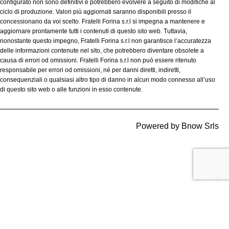
configurato non sono definitivi e potrebbero evolvere a seguito di modifiche al
ciclo di produzione. Valori più aggiornati saranno disponibili presso il
concessionario da voi scelto. Fratelli Forina s.r.l si impegna a mantenere e
aggiornare prontamente tutti i contenuti di questo sito web. Tuttavia,
nonostante questo impegno, Fratelli Forina s.r.l non garantisce l’accuratezza
delle informazioni contenute nel sito, che potrebbero diventare obsolete a
causa di errori od omissioni. Fratelli Forina s.r.l non può essere ritenuto
responsabile per errori od omissioni, né per danni diretti, indiretti,
consequenziali o qualsiasi altro tipo di danno in alcun modo connesso all’uso
di questo sito web o alle funzioni in esso contenute.
Powered by
Bnow Srls
Le tue preferenze relative alla privacy
Informativa sulla raccolta