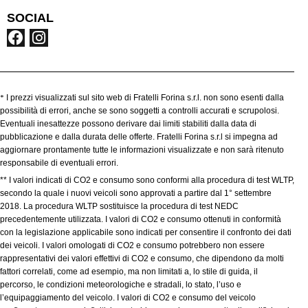
SOCIAL
*
I prezzi visualizzati sul sito web di Fratelli Forina s.r.l. non sono esenti dalla
possibilità di errori, anche se sono soggetti a controlli accurati e scrupolosi.
Eventuali inesattezze possono derivare dai limiti stabiliti dalla data di
pubblicazione e dalla durata delle offerte. Fratelli Forina s.r.l si impegna ad
aggiornare prontamente tutte le informazioni visualizzate e non sarà ritenuto
responsabile di eventuali errori.
** I valori indicati di CO2 e consumo sono conformi alla procedura di test WLTP,
secondo la quale i nuovi veicoli sono approvati a partire dal 1° settembre
2018. La procedura WLTP sostituisce la procedura di test NEDC
precedentemente utilizzata. I valori di CO2 e consumo ottenuti in conformità
con la legislazione applicabile sono indicati per consentire il confronto dei dati
dei veicoli. I valori omologati di CO2 e consumo potrebbero non essere
rappresentativi dei valori effettivi di CO2 e consumo, che dipendono da molti
fattori correlati, come ad esempio, ma non limitati a, lo stile di guida, il
percorso, le condizioni meteorologiche e stradali, lo stato, l’uso e
l’equipaggiamento del veicolo. I valori di CO2 e consumo del veicolo