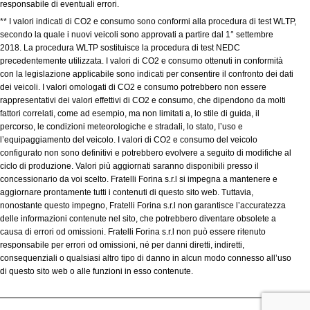
responsabile di eventuali errori.
** I valori indicati di CO2 e consumo sono conformi alla procedura di test WLTP,
secondo la quale i nuovi veicoli sono approvati a partire dal 1° settembre
2018. La procedura WLTP sostituisce la procedura di test NEDC
precedentemente utilizzata. I valori di CO2 e consumo ottenuti in conformità
con la legislazione applicabile sono indicati per consentire il confronto dei dati
dei veicoli. I valori omologati di CO2 e consumo potrebbero non essere
rappresentativi dei valori effettivi di CO2 e consumo, che dipendono da molti
fattori correlati, come ad esempio, ma non limitati a, lo stile di guida, il
percorso, le condizioni meteorologiche e stradali, lo stato, l’uso e
l’equipaggiamento del veicolo. I valori di CO2 e consumo del veicolo
configurato non sono definitivi e potrebbero evolvere a seguito di modifiche al
ciclo di produzione. Valori più aggiornati saranno disponibili presso il
concessionario da voi scelto. Fratelli Forina s.r.l si impegna a mantenere e
aggiornare prontamente tutti i contenuti di questo sito web. Tuttavia,
nonostante questo impegno, Fratelli Forina s.r.l non garantisce l’accuratezza
delle informazioni contenute nel sito, che potrebbero diventare obsolete a
causa di errori od omissioni. Fratelli Forina s.r.l non può essere ritenuto
responsabile per errori od omissioni, né per danni diretti, indiretti,
consequenziali o qualsiasi altro tipo di danno in alcun modo connesso all’uso
di questo sito web o alle funzioni in esso contenute.