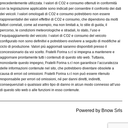
precedentemente utilizzata. I valori di CO2 e consumo ottenuti in conformità
con la legislazione applicabile sono indicati per consentire il confronto dei dati
dei veicoli. I valori omologati di CO2 e consumo potrebbero non essere
rappresentativi dei valori effettivi di CO2 e consumo, che dipendono da molti
fattori correlati, come ad esempio, ma non limitati a, lo stile di guida, il
percorso, le condizioni meteorologiche e stradali, lo stato, l’uso e
l’equipaggiamento del veicolo. I valori di CO2 e consumo del veicolo
configurato non sono definitivi e potrebbero evolvere a seguito di modifiche al
ciclo di produzione. Valori più aggiornati saranno disponibili presso il
concessionario da voi scelto. Fratelli Forina s.r.l si impegna a mantenere e
aggiornare prontamente tutti i contenuti di questo sito web. Tuttavia,
nonostante questo impegno, Fratelli Forina s.r.l non garantisce l’accuratezza
delle informazioni contenute nel sito, che potrebbero diventare obsolete a
causa di errori od omissioni. Fratelli Forina s.r.l non può essere ritenuto
responsabile per errori od omissioni, né per danni diretti, indiretti,
consequenziali o qualsiasi altro tipo di danno in alcun modo connesso all’uso
di questo sito web o alle funzioni in esso contenute.
Powered by
Bnow Srls