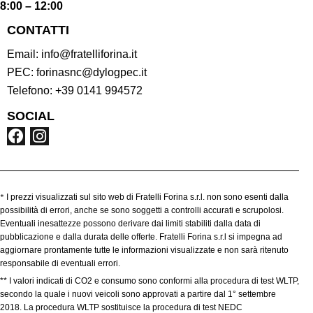
8:00 – 12:00
CONTATTI
Email:
info@fratelliforina.it
PEC:
forinasnc@dylogpec.it
Telefono:
+39 0141 994572
SOCIAL
*
I prezzi visualizzati sul sito web di Fratelli Forina s.r.l. non sono esenti dalla
possibilità di errori, anche se sono soggetti a controlli accurati e scrupolosi.
Eventuali inesattezze possono derivare dai limiti stabiliti dalla data di
pubblicazione e dalla durata delle offerte. Fratelli Forina s.r.l si impegna ad
aggiornare prontamente tutte le informazioni visualizzate e non sarà ritenuto
responsabile di eventuali errori.
** I valori indicati di CO2 e consumo sono conformi alla procedura di test WLTP,
secondo la quale i nuovi veicoli sono approvati a partire dal 1° settembre
2018. La procedura WLTP sostituisce la procedura di test NEDC