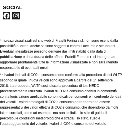
SOCIAL
*
I prezzi visualizzati sul sito web di Fratelli Forina s.r.l. non sono esenti dalla
possibilità di errori, anche se sono soggetti a controlli accurati e scrupolosi.
Eventuali inesattezze possono derivare dai limiti stabiliti dalla data di
pubblicazione e dalla durata delle offerte. Fratelli Forina s.r.l si impegna ad
aggiornare prontamente tutte le informazioni visualizzate e non sarà ritenuto
responsabile di eventuali errori.
** I valori indicati di CO2 e consumo sono conformi alla procedura di test WLTP,
secondo la quale i nuovi veicoli sono approvati a partire dal 1° settembre
2018. La procedura WLTP sostituisce la procedura di test NEDC
precedentemente utilizzata. I valori di CO2 e consumo ottenuti in conformità
con la legislazione applicabile sono indicati per consentire il confronto dei dati
dei veicoli. I valori omologati di CO2 e consumo potrebbero non essere
rappresentativi dei valori effettivi di CO2 e consumo, che dipendono da molti
fattori correlati, come ad esempio, ma non limitati a, lo stile di guida, il
percorso, le condizioni meteorologiche e stradali, lo stato, l’uso e
l’equipaggiamento del veicolo. I valori di CO2 e consumo del veicolo