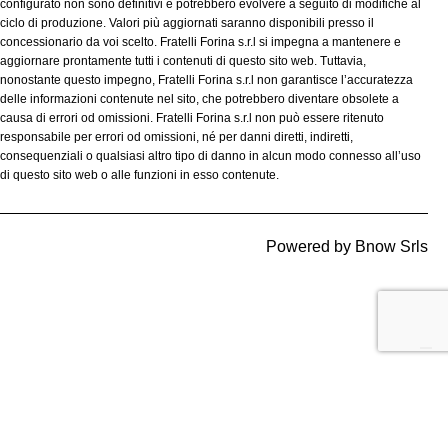
configurato non sono definitivi e potrebbero evolvere a seguito di modifiche al
ciclo di produzione. Valori più aggiornati saranno disponibili presso il
concessionario da voi scelto. Fratelli Forina s.r.l si impegna a mantenere e
aggiornare prontamente tutti i contenuti di questo sito web. Tuttavia,
nonostante questo impegno, Fratelli Forina s.r.l non garantisce l’accuratezza
delle informazioni contenute nel sito, che potrebbero diventare obsolete a
causa di errori od omissioni. Fratelli Forina s.r.l non può essere ritenuto
responsabile per errori od omissioni, né per danni diretti, indiretti,
consequenziali o qualsiasi altro tipo di danno in alcun modo connesso all’uso
di questo sito web o alle funzioni in esso contenute.
Powered by
Bnow Srls
Le tue preferenze relative alla privacy
Informativa sulla raccolta