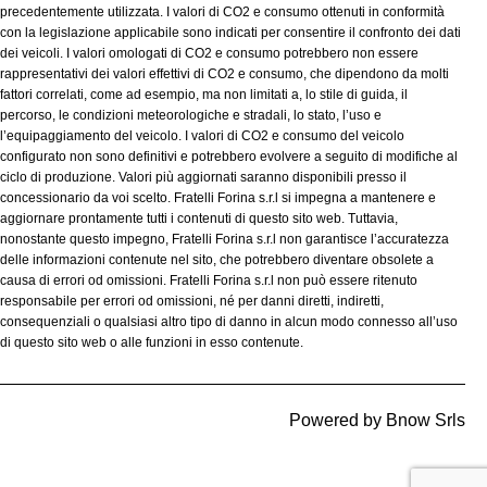
precedentemente utilizzata. I valori di CO2 e consumo ottenuti in conformità
con la legislazione applicabile sono indicati per consentire il confronto dei dati
dei veicoli. I valori omologati di CO2 e consumo potrebbero non essere
rappresentativi dei valori effettivi di CO2 e consumo, che dipendono da molti
fattori correlati, come ad esempio, ma non limitati a, lo stile di guida, il
percorso, le condizioni meteorologiche e stradali, lo stato, l’uso e
l’equipaggiamento del veicolo. I valori di CO2 e consumo del veicolo
configurato non sono definitivi e potrebbero evolvere a seguito di modifiche al
ciclo di produzione. Valori più aggiornati saranno disponibili presso il
concessionario da voi scelto. Fratelli Forina s.r.l si impegna a mantenere e
aggiornare prontamente tutti i contenuti di questo sito web. Tuttavia,
nonostante questo impegno, Fratelli Forina s.r.l non garantisce l’accuratezza
delle informazioni contenute nel sito, che potrebbero diventare obsolete a
causa di errori od omissioni. Fratelli Forina s.r.l non può essere ritenuto
responsabile per errori od omissioni, né per danni diretti, indiretti,
consequenziali o qualsiasi altro tipo di danno in alcun modo connesso all’uso
di questo sito web o alle funzioni in esso contenute.
Powered by
Bnow Srls