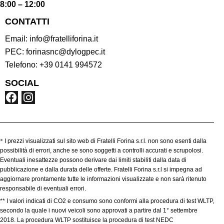
8:00 – 12:00
CONTATTI
Email:
info@fratelliforina.it
PEC:
forinasnc@dylogpec.it
Telefono:
+39 0141 994572
SOCIAL
*
I prezzi visualizzati sul sito web di Fratelli Forina s.r.l. non sono esenti dalla
possibilità di errori, anche se sono soggetti a controlli accurati e scrupolosi.
Eventuali inesattezze possono derivare dai limiti stabiliti dalla data di
pubblicazione e dalla durata delle offerte. Fratelli Forina s.r.l si impegna ad
aggiornare prontamente tutte le informazioni visualizzate e non sarà ritenuto
responsabile di eventuali errori.
** I valori indicati di CO2 e consumo sono conformi alla procedura di test WLTP,
secondo la quale i nuovi veicoli sono approvati a partire dal 1° settembre
2018. La procedura WLTP sostituisce la procedura di test NEDC