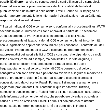
possibilità di errori, anche se sono soggetti a controlli accurati e scrupolosi.
Eventuali inesattezze possono derivare dai limiti stabiliti dalla data di
pubblicazione e dalla durata delle offerte. Fratelli Forina s.r.l si impegna ad
aggiornare prontamente tutte le informazioni visualizzate e non sarà ritenuto
responsabile di eventuali errori.
** I valori indicati di CO2 e consumo sono conformi alla procedura di test WLTP,
secondo la quale i nuovi veicoli sono approvati a partire dal 1° settembre
2018. La procedura WLTP sostituisce la procedura di test NEDC
precedentemente utilizzata. I valori di CO2 e consumo ottenuti in conformità
con la legislazione applicabile sono indicati per consentire il confronto dei dati
dei veicoli. I valori omologati di CO2 e consumo potrebbero non essere
rappresentativi dei valori effettivi di CO2 e consumo, che dipendono da molti
fattori correlati, come ad esempio, ma non limitati a, lo stile di guida, il
percorso, le condizioni meteorologiche e stradali, lo stato, l’uso e
l’equipaggiamento del veicolo. I valori di CO2 e consumo del veicolo
configurato non sono definitivi e potrebbero evolvere a seguito di modifiche al
ciclo di produzione. Valori più aggiornati saranno disponibili presso il
concessionario da voi scelto. Fratelli Forina s.r.l si impegna a mantenere e
aggiornare prontamente tutti i contenuti di questo sito web. Tuttavia,
nonostante questo impegno, Fratelli Forina s.r.l non garantisce l’accuratezza
delle informazioni contenute nel sito, che potrebbero diventare obsolete a
causa di errori od omissioni. Fratelli Forina s.r.l non può essere ritenuto
responsabile per errori od omissioni, né per danni diretti, indiretti,