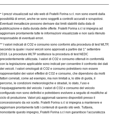
*
I prezzi visualizzati sul sito web di Fratelli Forina s.r.l. non sono esenti dalla
possibilità di errori, anche se sono soggetti a controlli accurati e scrupolosi.
Eventuali inesattezze possono derivare dai limiti stabiliti dalla data di
pubblicazione e dalla durata delle offerte. Fratelli Forina s.r.l si impegna ad
aggiornare prontamente tutte le informazioni visualizzate e non sarà ritenuto
responsabile di eventuali errori.
** I valori indicati di CO2 e consumo sono conformi alla procedura di test WLTP,
secondo la quale i nuovi veicoli sono approvati a partire dal 1° settembre
2018. La procedura WLTP sostituisce la procedura di test NEDC
precedentemente utilizzata. I valori di CO2 e consumo ottenuti in conformità
con la legislazione applicabile sono indicati per consentire il confronto dei dati
dei veicoli. I valori omologati di CO2 e consumo potrebbero non essere
rappresentativi dei valori effettivi di CO2 e consumo, che dipendono da molti
fattori correlati, come ad esempio, ma non limitati a, lo stile di guida, il
percorso, le condizioni meteorologiche e stradali, lo stato, l’uso e
l’equipaggiamento del veicolo. I valori di CO2 e consumo del veicolo
configurato non sono definitivi e potrebbero evolvere a seguito di modifiche al
ciclo di produzione. Valori più aggiornati saranno disponibili presso il
concessionario da voi scelto. Fratelli Forina s.r.l si impegna a mantenere e
aggiornare prontamente tutti i contenuti di questo sito web. Tuttavia,
nonostante questo impegno, Fratelli Forina s.r.l non garantisce l’accuratezza