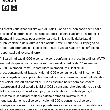
SOCIAL
*
I prezzi visualizzati sul sito web di Fratelli Forina s.r.l. non sono esenti dalla
possibilità di errori, anche se sono soggetti a controlli accurati e scrupolosi.
Eventuali inesattezze possono derivare dai limiti stabiliti dalla data di
pubblicazione e dalla durata delle offerte. Fratelli Forina s.r.l si impegna ad
aggiornare prontamente tutte le informazioni visualizzate e non sarà ritenuto
responsabile di eventuali errori.
** I valori indicati di CO2 e consumo sono conformi alla procedura di test WLTP,
secondo la quale i nuovi veicoli sono approvati a partire dal 1° settembre
2018. La procedura WLTP sostituisce la procedura di test NEDC
precedentemente utilizzata. I valori di CO2 e consumo ottenuti in conformità
con la legislazione applicabile sono indicati per consentire il confronto dei dati
dei veicoli. I valori omologati di CO2 e consumo potrebbero non essere
rappresentativi dei valori effettivi di CO2 e consumo, che dipendono da molti
fattori correlati, come ad esempio, ma non limitati a, lo stile di guida, il
percorso, le condizioni meteorologiche e stradali, lo stato, l’uso e
l’equipaggiamento del veicolo. I valori di CO2 e consumo del veicolo
configurato non sono definitivi e potrebbero evolvere a seguito di modifiche al