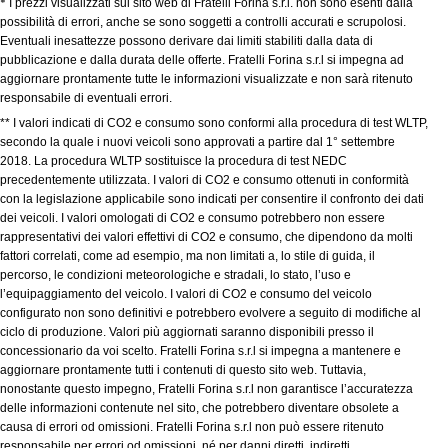
*
I prezzi visualizzati sul sito web di Fratelli Forina s.r.l. non sono esenti dalla
possibilità di errori, anche se sono soggetti a controlli accurati e scrupolosi.
Eventuali inesattezze possono derivare dai limiti stabiliti dalla data di
pubblicazione e dalla durata delle offerte. Fratelli Forina s.r.l si impegna ad
aggiornare prontamente tutte le informazioni visualizzate e non sarà ritenuto
responsabile di eventuali errori.
** I valori indicati di CO2 e consumo sono conformi alla procedura di test WLTP,
secondo la quale i nuovi veicoli sono approvati a partire dal 1° settembre
2018. La procedura WLTP sostituisce la procedura di test NEDC
precedentemente utilizzata. I valori di CO2 e consumo ottenuti in conformità
con la legislazione applicabile sono indicati per consentire il confronto dei dati
dei veicoli. I valori omologati di CO2 e consumo potrebbero non essere
rappresentativi dei valori effettivi di CO2 e consumo, che dipendono da molti
fattori correlati, come ad esempio, ma non limitati a, lo stile di guida, il
percorso, le condizioni meteorologiche e stradali, lo stato, l’uso e
l’equipaggiamento del veicolo. I valori di CO2 e consumo del veicolo
configurato non sono definitivi e potrebbero evolvere a seguito di modifiche al
ciclo di produzione. Valori più aggiornati saranno disponibili presso il
concessionario da voi scelto. Fratelli Forina s.r.l si impegna a mantenere e
aggiornare prontamente tutti i contenuti di questo sito web. Tuttavia,
nonostante questo impegno, Fratelli Forina s.r.l non garantisce l’accuratezza
delle informazioni contenute nel sito, che potrebbero diventare obsolete a
causa di errori od omissioni. Fratelli Forina s.r.l non può essere ritenuto
responsabile per errori od omissioni, né per danni diretti, indiretti,