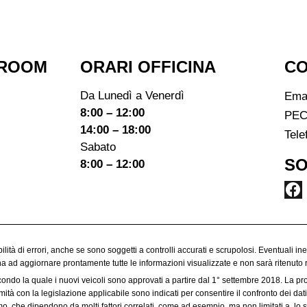
ROOM​
ORARI OFFICINA
CO
Da Lunedì a Venerdì
Ema
8:00 – 12:00
PEC
14:00 – 18:00
Tele
Sabato
SO
8:00 – 12:00
ibilità di errori, anche se sono soggetti a controlli accurati e scrupolosi. Eventuali in
egna ad aggiornare prontamente tutte le informazioni visualizzate e non sarà ritenuto 
condo la quale i nuovi veicoli sono approvati a partire dal 1° settembre 2018. La p
à con la legislazione applicabile sono indicati per consentire il confronto dei dati 
 che dipendono da molti fattori correlati, come ad esempio, ma non limitati a, lo sti