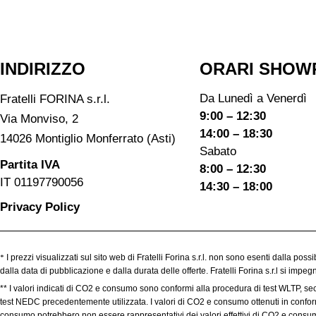
INDIRIZZO
ORARI SHOW
Da Lunedì a Venerdì
Fratelli FORINA s.r.l.
9:00 – 12:30
Via Monviso, 2
14:00 – 18:30
14026 Montiglio Monferrato (Asti)
Sabato
Partita IVA
8:00 – 12:30
IT 01197790056
14:30 – 18:00
Privacy Policy
*
I prezzi visualizzati sul sito web di Fratelli Forina s.r.l. non sono esenti dalla poss
dalla data di pubblicazione e dalla durata delle offerte. Fratelli Forina s.r.l si imp
** I valori indicati di CO2 e consumo sono conformi alla procedura di test WLTP, se
test NEDC precedentemente utilizzata. I valori di CO2 e consumo ottenuti in conformit
consumo potrebbero non essere rappresentativi dei valori effettivi di CO2 e consumo,