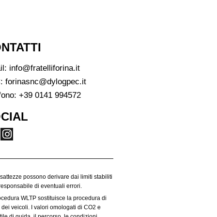
NTATTI
il:
info@fratelliforina.it
:
forinasnc@dylogpec.it
fono:
+39 0141 994572
CIAL
esattezze possono derivare dai limiti stabiliti
responsabile di eventuali errori.
rocedura WLTP sostituisce la procedura di
dei veicoli. I valori omologati di CO2 e
le di guida, il percorso, le condizioni