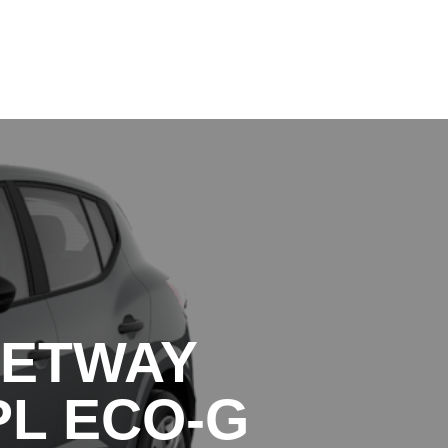
+39 0141 99 45 72
+39 0141 99 45 72
EETWAY
PL ECO-G