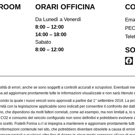
ROOM​
ORARI OFFICINA
CO
Da Lunedì a Venerdì
Ema
8:00 – 12:00
PEC
14:00 – 18:00
Tele
Sabato
SO
8:00 – 12:00
ibilità di errori, anche se sono soggetti a controlli accurati e scrupolosi. Eventuali in
egna ad aggiornare prontamente tutte le informazioni visualizzate e non sarà ritenuto 
condo la quale i nuovi veicoli sono approvati a partire dal 1° settembre 2018. La p
à con la legislazione applicabile sono indicati per consentire il confronto dei dati 
 che dipendono da molti fattori correlati, come ad esempio, ma non limitati a, lo sti
 di CO2 e consumo del veicolo configurato non sono definitivi e potrebbero evolvere a
 scelto. Fratelli Forina s.r.l si impegna a mantenere e aggiornare prontamente tutti 
informazioni contenute nel sito, che potrebbero diventare obsolete a causa di errori 