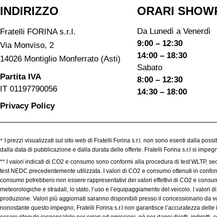
INDIRIZZO
ORARI SHOW
Da Lunedì a Venerdì
Fratelli FORINA s.r.l.
9:00 – 12:30
Via Monviso, 2
14:00 – 18:30
14026 Montiglio Monferrato (Asti)
Sabato
Partita IVA
8:00 – 12:30
IT 01197790056
14:30 – 18:00
Privacy Policy
*
I prezzi visualizzati sul sito web di Fratelli Forina s.r.l. non sono esenti dalla poss
dalla data di pubblicazione e dalla durata delle offerte. Fratelli Forina s.r.l si imp
** I valori indicati di CO2 e consumo sono conformi alla procedura di test WLTP, se
test NEDC precedentemente utilizzata. I valori di CO2 e consumo ottenuti in conformit
consumo potrebbero non essere rappresentativi dei valori effettivi di CO2 e consumo,
meteorologiche e stradali, lo stato, l’uso e l’equipaggiamento del veicolo. I valori
produzione. Valori più aggiornati saranno disponibili presso il concessionario da voi
nonostante questo impegno, Fratelli Forina s.r.l non garantisce l’accuratezza delle 