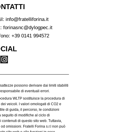
NTATTI
il:
info@fratelliforina.it
:
forinasnc@dylogpec.it
fono:
+39 0141 994572
CIAL
esattezze possono derivare dai limiti stabiliti
responsabile di eventuali errori.
rocedura WLTP sostituisce la procedura di
dei veicoli. I valori omologati di CO2 e
le di guida, il percorso, le condizioni
 seguito di modifiche al ciclo di
i contenuti di questo sito web. Tuttavia,
od omissioni. Fratelli Forina s.r.l non può