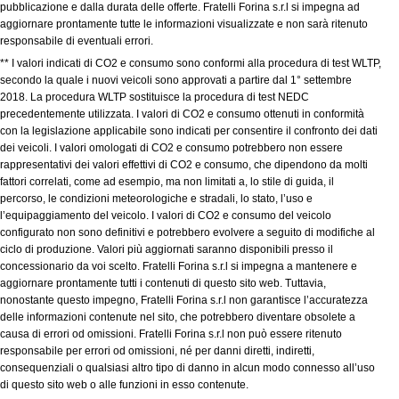
pubblicazione e dalla durata delle offerte. Fratelli Forina s.r.l si impegna ad
aggiornare prontamente tutte le informazioni visualizzate e non sarà ritenuto
responsabile di eventuali errori.
** I valori indicati di CO2 e consumo sono conformi alla procedura di test WLTP,
secondo la quale i nuovi veicoli sono approvati a partire dal 1° settembre
2018. La procedura WLTP sostituisce la procedura di test NEDC
precedentemente utilizzata. I valori di CO2 e consumo ottenuti in conformità
con la legislazione applicabile sono indicati per consentire il confronto dei dati
dei veicoli. I valori omologati di CO2 e consumo potrebbero non essere
rappresentativi dei valori effettivi di CO2 e consumo, che dipendono da molti
fattori correlati, come ad esempio, ma non limitati a, lo stile di guida, il
percorso, le condizioni meteorologiche e stradali, lo stato, l’uso e
l’equipaggiamento del veicolo. I valori di CO2 e consumo del veicolo
configurato non sono definitivi e potrebbero evolvere a seguito di modifiche al
ciclo di produzione. Valori più aggiornati saranno disponibili presso il
concessionario da voi scelto. Fratelli Forina s.r.l si impegna a mantenere e
aggiornare prontamente tutti i contenuti di questo sito web. Tuttavia,
nonostante questo impegno, Fratelli Forina s.r.l non garantisce l’accuratezza
delle informazioni contenute nel sito, che potrebbero diventare obsolete a
causa di errori od omissioni. Fratelli Forina s.r.l non può essere ritenuto
responsabile per errori od omissioni, né per danni diretti, indiretti,
consequenziali o qualsiasi altro tipo di danno in alcun modo connesso all’uso
di questo sito web o alle funzioni in esso contenute.