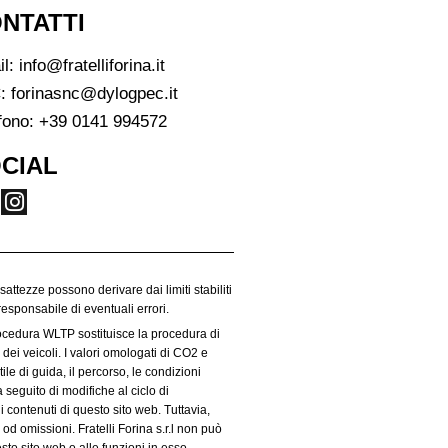
NTATTI
il:
info@fratelliforina.it
:
forinasnc@dylogpec.it
fono:
+39 0141 994572
CIAL
esattezze possono derivare dai limiti stabiliti
responsabile di eventuali errori.
rocedura WLTP sostituisce la procedura di
dei veicoli. I valori omologati di CO2 e
le di guida, il percorso, le condizioni
 seguito di modifiche al ciclo di
i contenuti di questo sito web. Tuttavia,
od omissioni. Fratelli Forina s.r.l non può