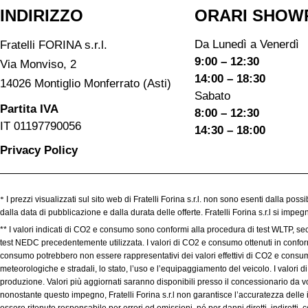
INDIRIZZO
ORARI SHOW
Da Lunedì a Venerdì
Fratelli FORINA s.r.l.
9:00 – 12:30
Via Monviso, 2
14:00 – 18:30
14026 Montiglio Monferrato (Asti)
Sabato
Partita IVA
8:00 – 12:30
IT 01197790056
14:30 – 18:00
Privacy Policy
*
I prezzi visualizzati sul sito web di Fratelli Forina s.r.l. non sono esenti dalla poss
dalla data di pubblicazione e dalla durata delle offerte. Fratelli Forina s.r.l si imp
** I valori indicati di CO2 e consumo sono conformi alla procedura di test WLTP, se
test NEDC precedentemente utilizzata. I valori di CO2 e consumo ottenuti in conformit
consumo potrebbero non essere rappresentativi dei valori effettivi di CO2 e consumo,
meteorologiche e stradali, lo stato, l’uso e l’equipaggiamento del veicolo. I valori
produzione. Valori più aggiornati saranno disponibili presso il concessionario da voi
nonostante questo impegno, Fratelli Forina s.r.l non garantisce l’accuratezza delle 