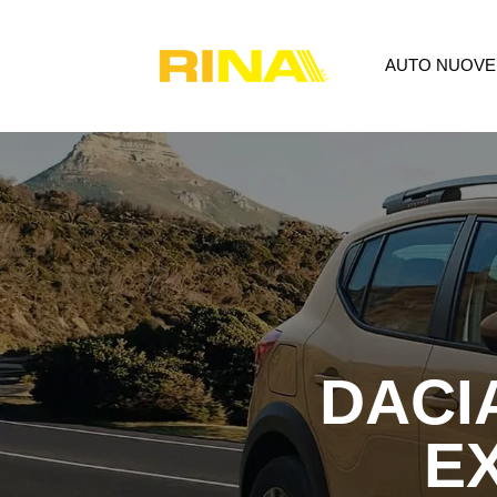
AUTO NUOVE
AUTO NUOVE
USATO
P
DACI
E