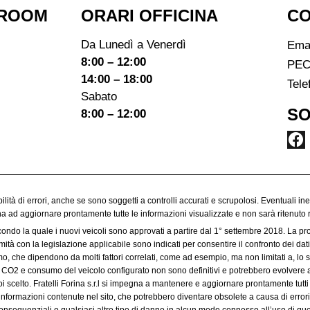
ROOM​
ORARI OFFICINA
CO
Da Lunedì a Venerdì
Ema
8:00 – 12:00
PEC
14:00 – 18:00
Tele
Sabato
SO
8:00 – 12:00
ibilità di errori, anche se sono soggetti a controlli accurati e scrupolosi. Eventuali in
egna ad aggiornare prontamente tutte le informazioni visualizzate e non sarà ritenuto 
condo la quale i nuovi veicoli sono approvati a partire dal 1° settembre 2018. La p
à con la legislazione applicabile sono indicati per consentire il confronto dei dati 
 che dipendono da molti fattori correlati, come ad esempio, ma non limitati a, lo sti
 di CO2 e consumo del veicolo configurato non sono definitivi e potrebbero evolvere a
 scelto. Fratelli Forina s.r.l si impegna a mantenere e aggiornare prontamente tutti 
informazioni contenute nel sito, che potrebbero diventare obsolete a causa di errori 