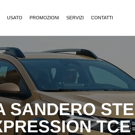
USATO
PROMOZIONI
SERVIZI
CONTATTI
ROMOZIONI
SERVIZI
CONTATTI
A SANDERO ST
XPRESSION TCE 