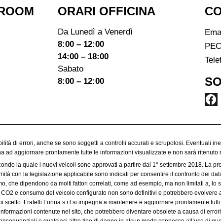
ROOM​
ORARI OFFICINA
CO
Da Lunedì a Venerdì
Ema
8:00 – 12:00
PEC
14:00 – 18:00
Tele
Sabato
SO
8:00 – 12:00
ibilità di errori, anche se sono soggetti a controlli accurati e scrupolosi. Eventuali in
egna ad aggiornare prontamente tutte le informazioni visualizzate e non sarà ritenuto 
condo la quale i nuovi veicoli sono approvati a partire dal 1° settembre 2018. La p
à con la legislazione applicabile sono indicati per consentire il confronto dei dati 
 che dipendono da molti fattori correlati, come ad esempio, ma non limitati a, lo sti
 di CO2 e consumo del veicolo configurato non sono definitivi e potrebbero evolvere a
 scelto. Fratelli Forina s.r.l si impegna a mantenere e aggiornare prontamente tutti 
informazioni contenute nel sito, che potrebbero diventare obsolete a causa di errori 