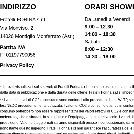
INDIRIZZO
ORARI SHOW
Da Lunedì a Venerdì
Fratelli FORINA s.r.l.
9:00 – 12:30
Via Monviso, 2
14:00 – 18:30
14026 Montiglio Monferrato (Asti)
Sabato
Partita IVA
8:00 – 12:30
IT 01197790056
14:30 – 18:00
Privacy Policy
*
I prezzi visualizzati sul sito web di Fratelli Forina s.r.l. non sono esenti dalla poss
dalla data di pubblicazione e dalla durata delle offerte. Fratelli Forina s.r.l si imp
** I valori indicati di CO2 e consumo sono conformi alla procedura di test WLTP, se
test NEDC precedentemente utilizzata. I valori di CO2 e consumo ottenuti in conformit
consumo potrebbero non essere rappresentativi dei valori effettivi di CO2 e consumo,
meteorologiche e stradali, lo stato, l’uso e l’equipaggiamento del veicolo. I valori
produzione. Valori più aggiornati saranno disponibili presso il concessionario da voi
nonostante questo impegno, Fratelli Forina s.r.l non garantisce l’accuratezza delle 