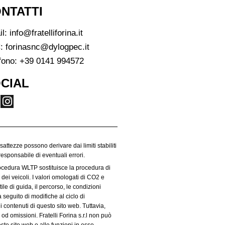
NTATTI
il:
info@fratelliforina.it
:
forinasnc@dylogpec.it
fono:
+39 0141 994572
CIAL
esattezze possono derivare dai limiti stabiliti
responsabile di eventuali errori.
rocedura WLTP sostituisce la procedura di
dei veicoli. I valori omologati di CO2 e
le di guida, il percorso, le condizioni
 seguito di modifiche al ciclo di
i contenuti di questo sito web. Tuttavia,
od omissioni. Fratelli Forina s.r.l non può