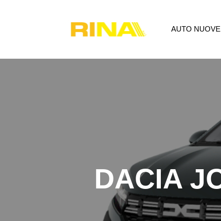
AUTO NUOVE
AUTO NUOVE
USATO
P
DACIA J