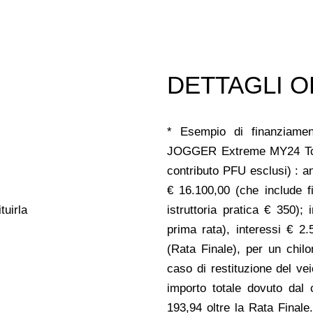
DETTAGLI O
* Esempio di finanziament
JOGGER Extreme MY24 Tce 
contributo PFU esclusi) : an
€ 16.100,00 (che include 
tuirla
istruttoria pratica € 350);
prima rata), interessi € 2.
(Rata Finale), per un chil
caso di restituzione del v
importo totale dovuto dal
193,94 oltre la Rata Final