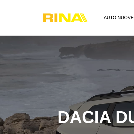
AUTO NUOVE
AUTO NUOVE
USATO
P
DACIA D