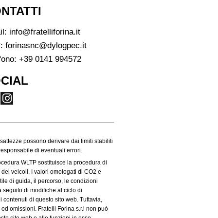
NTATTI
il:
info@fratelliforina.it
:
forinasnc@dylogpec.it
fono:
+39 0141 994572
CIAL
esattezze possono derivare dai limiti stabiliti
responsabile di eventuali errori.
rocedura WLTP sostituisce la procedura di
dei veicoli. I valori omologati di CO2 e
le di guida, il percorso, le condizioni
 seguito di modifiche al ciclo di
i contenuti di questo sito web. Tuttavia,
od omissioni. Fratelli Forina s.r.l non può