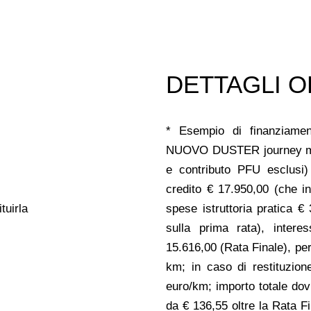
DETTAGLI O
* Esempio di finanziament
NUOVO DUSTER journey mild
e contributo PFU esclusi) 
credito € 17.950,00 (che i
tuirla
spese istruttoria pratica €
sulla prima rata), intere
15.616,00 (Rata Finale), pe
km; in caso di restituzion
euro/km; importo totale do
da € 136,55 oltre la Rata 