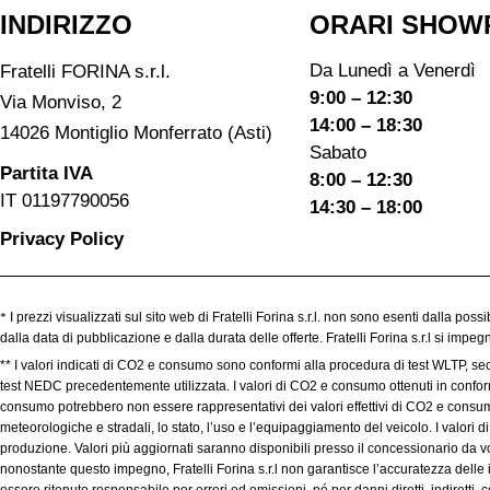
INDIRIZZO
ORARI SHOW
Da Lunedì a Venerdì
Fratelli FORINA s.r.l.
9:00 – 12:30
Via Monviso, 2
14:00 – 18:30
14026 Montiglio Monferrato (Asti)
Sabato
Partita IVA
8:00 – 12:30
IT 01197790056
14:30 – 18:00
Privacy Policy
*
I prezzi visualizzati sul sito web di Fratelli Forina s.r.l. non sono esenti dalla poss
dalla data di pubblicazione e dalla durata delle offerte. Fratelli Forina s.r.l si imp
** I valori indicati di CO2 e consumo sono conformi alla procedura di test WLTP, se
test NEDC precedentemente utilizzata. I valori di CO2 e consumo ottenuti in conformit
consumo potrebbero non essere rappresentativi dei valori effettivi di CO2 e consumo,
meteorologiche e stradali, lo stato, l’uso e l’equipaggiamento del veicolo. I valori
produzione. Valori più aggiornati saranno disponibili presso il concessionario da voi
nonostante questo impegno, Fratelli Forina s.r.l non garantisce l’accuratezza delle 