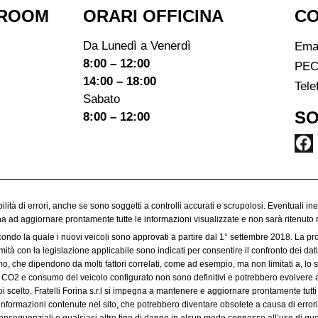
ROOM​
ORARI OFFICINA
CO
Da Lunedì a Venerdì
Ema
8:00 – 12:00
PEC
14:00 – 18:00
Tele
Sabato
SO
8:00 – 12:00
ibilità di errori, anche se sono soggetti a controlli accurati e scrupolosi. Eventuali in
egna ad aggiornare prontamente tutte le informazioni visualizzate e non sarà ritenuto 
condo la quale i nuovi veicoli sono approvati a partire dal 1° settembre 2018. La p
à con la legislazione applicabile sono indicati per consentire il confronto dei dati 
 che dipendono da molti fattori correlati, come ad esempio, ma non limitati a, lo sti
 di CO2 e consumo del veicolo configurato non sono definitivi e potrebbero evolvere a
 scelto. Fratelli Forina s.r.l si impegna a mantenere e aggiornare prontamente tutti 
informazioni contenute nel sito, che potrebbero diventare obsolete a causa di errori 