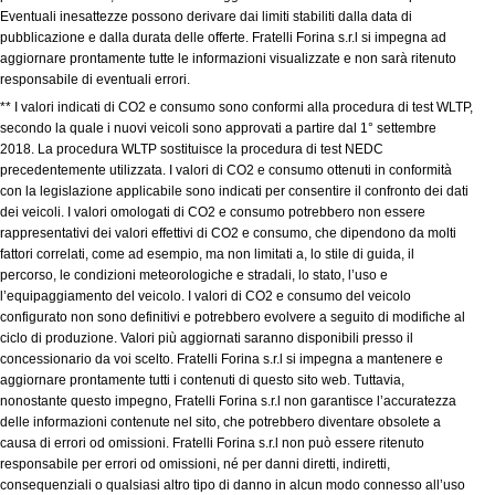
Eventuali inesattezze possono derivare dai limiti stabiliti dalla data di
pubblicazione e dalla durata delle offerte. Fratelli Forina s.r.l si impegna ad
aggiornare prontamente tutte le informazioni visualizzate e non sarà ritenuto
responsabile di eventuali errori.
** I valori indicati di CO2 e consumo sono conformi alla procedura di test WLTP,
secondo la quale i nuovi veicoli sono approvati a partire dal 1° settembre
2018. La procedura WLTP sostituisce la procedura di test NEDC
precedentemente utilizzata. I valori di CO2 e consumo ottenuti in conformità
con la legislazione applicabile sono indicati per consentire il confronto dei dati
dei veicoli. I valori omologati di CO2 e consumo potrebbero non essere
rappresentativi dei valori effettivi di CO2 e consumo, che dipendono da molti
fattori correlati, come ad esempio, ma non limitati a, lo stile di guida, il
percorso, le condizioni meteorologiche e stradali, lo stato, l’uso e
l’equipaggiamento del veicolo. I valori di CO2 e consumo del veicolo
configurato non sono definitivi e potrebbero evolvere a seguito di modifiche al
ciclo di produzione. Valori più aggiornati saranno disponibili presso il
concessionario da voi scelto. Fratelli Forina s.r.l si impegna a mantenere e
aggiornare prontamente tutti i contenuti di questo sito web. Tuttavia,
nonostante questo impegno, Fratelli Forina s.r.l non garantisce l’accuratezza
delle informazioni contenute nel sito, che potrebbero diventare obsolete a
causa di errori od omissioni. Fratelli Forina s.r.l non può essere ritenuto
responsabile per errori od omissioni, né per danni diretti, indiretti,
consequenziali o qualsiasi altro tipo di danno in alcun modo connesso all’uso